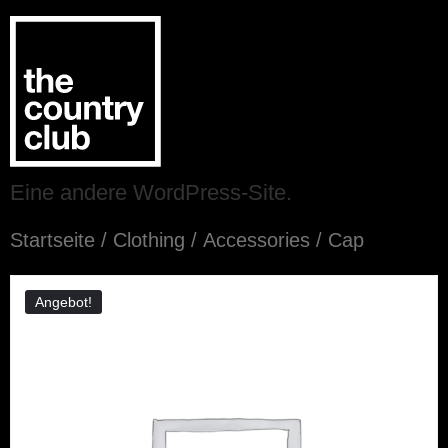
Eine andere WordPress-Site.
Startseite
/
Clothing
/
Accessories
/ Cap
Angebot!