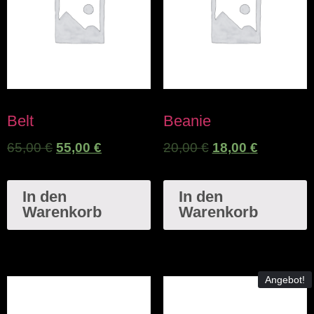
Belt
Beanie
65,00
€
55,00
€
20,00
€
18,00
€
In den
In den
Warenkorb
Warenkorb
Angebot!