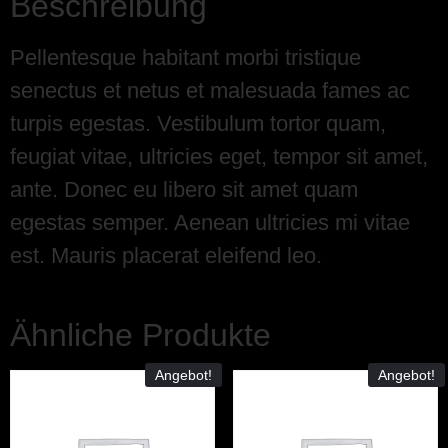
Beschreibung
Pellentesque habitant morbi tristique
senectus et netus et malesuada fames ac
turpis egestas. Vestibulum tortor quam,
feugiat vitae, ultricies eget, tempor sit amet,
ante. Donec eu libero sit amet quam
egestas semper. Aenean ultricies mi vitae
est. Mauris placerat eleifend leo.
Ähnliche Produkte
Angebot!
Angebot!