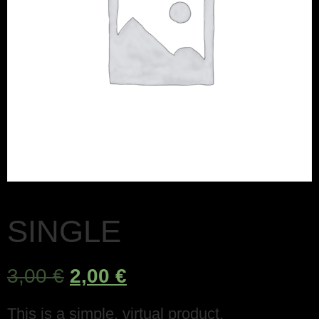
SINGLE
3,00
€
2,00
€
This is a simple, virtual product.