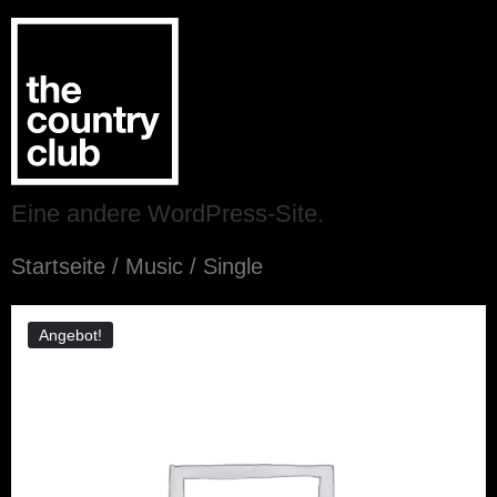
Eine andere WordPress-Site.
Startseite
/
Music
/ Single
Angebot!