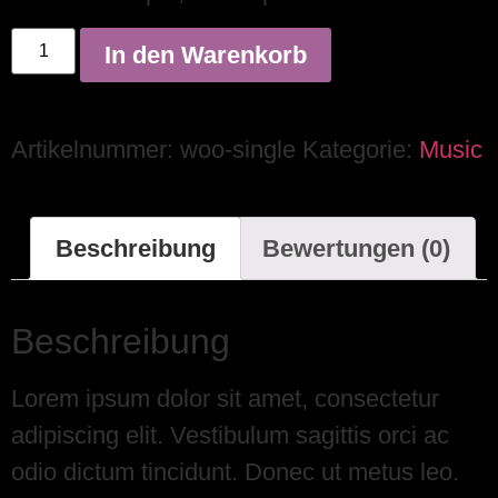
In den Warenkorb
Artikelnummer:
woo-single
Kategorie:
Music
Beschreibung
Bewertungen (0)
Beschreibung
Lorem ipsum dolor sit amet, consectetur
adipiscing elit. Vestibulum sagittis orci ac
odio dictum tincidunt. Donec ut metus leo.