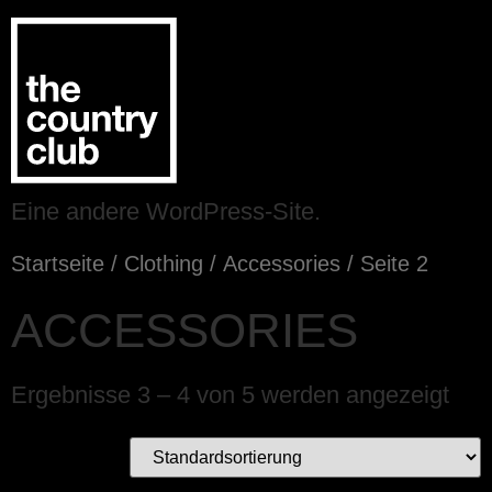
Eine andere WordPress-Site.
Startseite
/
Clothing
/
Accessories
/ Seite 2
ACCESSORIES
Ergebnisse 3 – 4 von 5 werden angezeigt